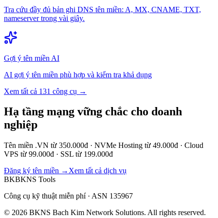
Tra cứu đầy đủ bản ghi DNS tên miền: A, MX, CNAME, TXT,
nameserver trong vài giây.
Gợi ý tên miền AI
AI gợi ý tên miền phù hợp và kiểm tra khả dụng
Xem tất cả 131 công cụ →
Hạ tầng mạng vững chắc cho doanh
nghiệp
Tên miền .VN từ 350.000đ · NVMe Hosting từ 49.000đ · Cloud
VPS từ 99.000đ · SSL từ 199.000đ
Đăng ký tên miền →
Xem tất cả dịch vụ
BK
BKNS
Tools
Công cụ kỹ thuật miễn phí · ASN 135967
© 2026 BKNS Bach Kim Network Solutions. All rights reserved.