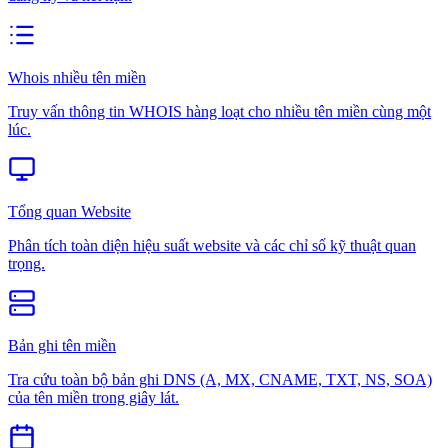
Whois nhiều tên miền
Truy vấn thông tin WHOIS hàng loạt cho nhiều tên miền cùng một
lúc.
Tổng quan Website
Phân tích toàn diện hiệu suất website và các chỉ số kỹ thuật quan
trọng.
Bản ghi tên miền
Tra cứu toàn bộ bản ghi DNS (A, MX, CNAME, TXT, NS, SOA)
của tên miền trong giây lát.