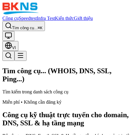
Công cụ
Speedtest
Infra Test
Kiến thức
Giới thiệu
Tìm công cụ...
⌘K
VI
Tìm công cụ... (WHOIS, DNS, SSL,
Ping...)
Tìm kiếm trong danh sách công cụ
Miễn phí • Không cần đăng ký
Công cụ kỹ thuật trực tuyến cho domain,
DNS, SSL & hạ tầng mạng