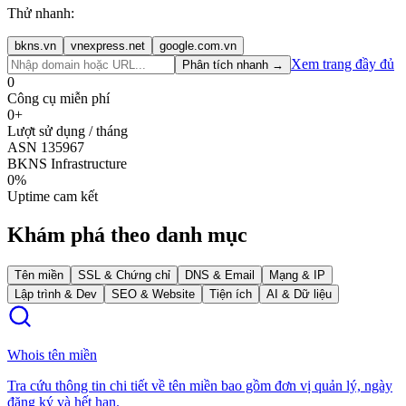
Thử nhanh:
bkns.vn
vnexpress.net
google.com.vn
Xem trang đầy đủ
Phân tích nhanh →
0
Công cụ miễn phí
0
+
Lượt sử dụng / tháng
ASN 135967
BKNS Infrastructure
0
%
Uptime cam kết
Khám phá theo danh mục
Tên miền
SSL & Chứng chỉ
DNS & Email
Mạng & IP
Lập trình & Dev
SEO & Website
Tiện ích
AI & Dữ liệu
Whois tên miền
Tra cứu thông tin chi tiết về tên miền bao gồm đơn vị quản lý, ngày
đăng ký và hết hạn.