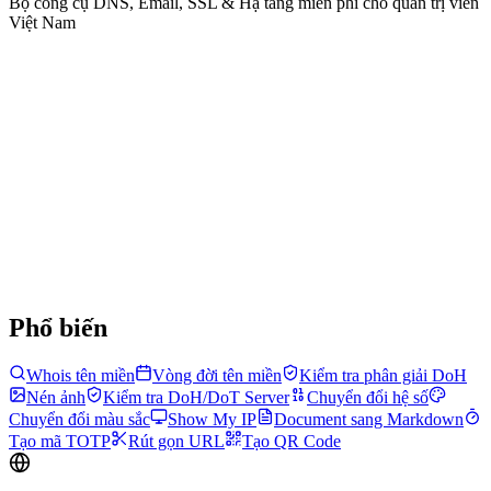
Bộ công cụ DNS, Email, SSL & Hạ tầng miễn phí cho quản trị viên
Việt Nam
Phổ biến
Whois tên miền
Vòng đời tên miền
Kiểm tra phân giải DoH
Nén ảnh
Kiểm tra DoH/DoT Server
Chuyển đổi hệ số
Chuyển đổi màu sắc
Show My IP
Document sang Markdown
Tạo mã TOTP
Rút gọn URL
Tạo QR Code