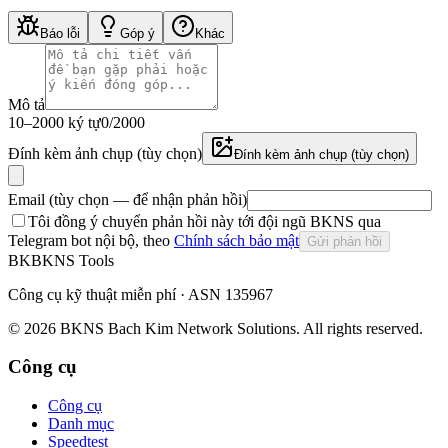
Báo lỗi
Góp ý
Khác
Mô tả
10–2000 ký tự
0
/2000
Đính kèm ảnh chụp (tùy chọn)
Đính kèm ảnh chụp (tùy chọn)
Email (tùy chọn — để nhận phản hồi)
Tôi đồng ý chuyển phản hồi này tới đội ngũ BKNS qua
Telegram bot nội bộ, theo
Chính sách bảo mật
Gửi phản hồi
BK
BKNS
Tools
Công cụ kỹ thuật miễn phí · ASN 135967
© 2026 BKNS Bach Kim Network Solutions. All rights reserved.
Công cụ
Công cụ
Danh mục
Speedtest