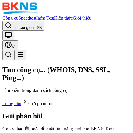
Công cụ
Speedtest
Infra Test
Kiến thức
Giới thiệu
Tìm công cụ...
⌘K
VI
Tìm công cụ... (WHOIS, DNS, SSL,
Ping...)
Tìm kiếm trong danh sách công cụ
Trang chủ
Gửi phản hồi
Gửi phản hồi
Góp ý, báo lỗi hoặc đề xuất tính năng mới cho BKNS Tools