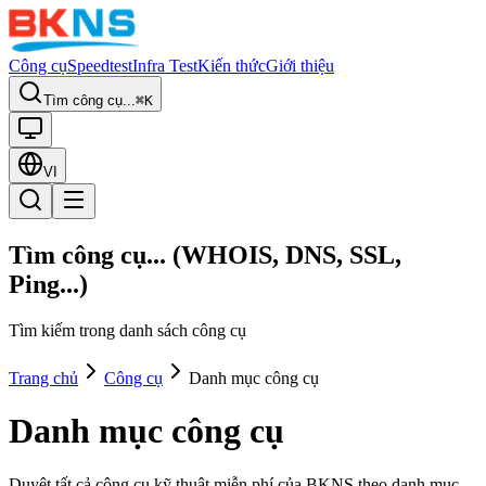
Công cụ
Speedtest
Infra Test
Kiến thức
Giới thiệu
Tìm công cụ...
⌘K
VI
Tìm công cụ... (WHOIS, DNS, SSL,
Ping...)
Tìm kiếm trong danh sách công cụ
Trang chủ
Công cụ
Danh mục công cụ
Danh mục công cụ
Duyệt tất cả công cụ kỹ thuật miễn phí của BKNS theo danh mục.