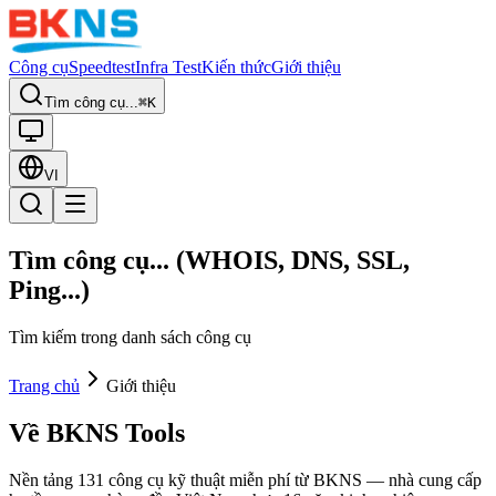
Công cụ
Speedtest
Infra Test
Kiến thức
Giới thiệu
Tìm công cụ...
⌘K
VI
Tìm công cụ... (WHOIS, DNS, SSL,
Ping...)
Tìm kiếm trong danh sách công cụ
Trang chủ
Giới thiệu
Về BKNS Tools
Nền tảng 131 công cụ kỹ thuật miễn phí từ BKNS — nhà cung cấp