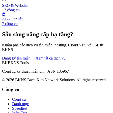
SEO & Website
17
công cụ
🤖
AI & Dữ liệu
7
công cụ
Sẵn sàng nâng cấp hạ tầng?
Khám phá các dịch vụ tên miền, hosting, Cloud VPS và SSL từ
BKNS
Đăng ký tên miền →
Xem tất cả dịch vụ
BK
BKNS
Tools
Công cụ kỹ thuật miễn phí · ASN 135967
© 2026 BKNS Bach Kim Network Solutions. All rights reserved.
Công cụ
Công cụ
Danh mục
Speedtest
Infra Test