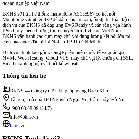
doanh nghiệp Việt Nam.
BKNS sở hữu hệ thống mạng riêng AS135967 có kết nối
Multihome với nhiều ISP để đảm bảo an toàn, ổn định. Toàn bộ các
dịch vụ của BKNS đã đáp ứng IPv6 Ready và sẵn sàng vận hành
IPv6 Only theo chương trình chuyển đổi IPv6 của Việt Nam.
BKNS vận hành các cụm máy chủ với dung lượng kết nối lớn tới
các datacenter đặt tại Hà Nội và TP. Hồ Chí Minh.
Dịch vụ chính bao gồm: đăng ký tên miền quốc tế và quốc gia,
NVMe Web Hosting, Cloud VPS, máy chủ vật lý, chứng chỉ SSL,
Email doanh nghiệp và thiết kế website.
Thông tin liên hệ
BKNS — Công ty CP Giải pháp mạng Bạch Kim
Tầng 5, Toà nhà 169 Nguyễn Ngọc Vũ, Cầu Giấy, Hà Nội
1900 63 68 09 (24/7)
info@bkns.vn
bkns.vn
BKNS Tools là gì?