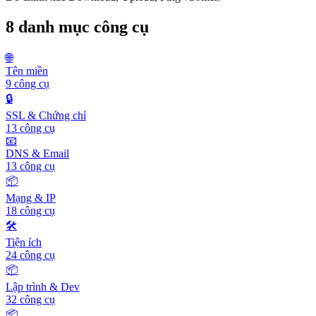
8 danh mục công cụ
🌐
Tên miền
9
công cụ
🔒
SSL & Chứng chỉ
13
công cụ
📧
DNS & Email
13
công cụ
📦
Mạng & IP
18
công cụ
🛠️
Tiện ích
24
công cụ
📦
Lập trình & Dev
32
công cụ
📦