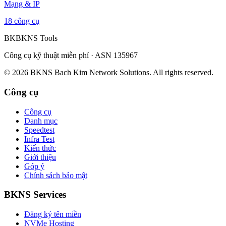
Mạng & IP
18 công cụ
BK
BKNS
Tools
Công cụ kỹ thuật miễn phí · ASN 135967
© 2026 BKNS Bach Kim Network Solutions. All rights reserved.
Công cụ
Công cụ
Danh mục
Speedtest
Infra Test
Kiến thức
Giới thiệu
Góp ý
Chính sách bảo mật
BKNS
Services
Đăng ký tên miền
NVMe Hosting