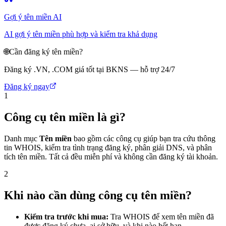
Gợi ý tên miền AI
AI gợi ý tên miền phù hợp và kiểm tra khả dụng
🌐
Cần đăng ký tên miền?
Đăng ký .VN, .COM giá tốt tại BKNS — hỗ trợ 24/7
Đăng ký ngay
1
Công cụ tên miền là gì?
Danh mục
Tên miền
bao gồm các công cụ giúp bạn tra cứu thông
tin WHOIS, kiểm tra tình trạng đăng ký, phân giải DNS, và phân
tích tên miền. Tất cả đều miễn phí và không cần đăng ký tài khoản.
2
Khi nào cần dùng công cụ tên miền?
Kiểm tra trước khi mua:
Tra WHOIS để xem tên miền đã
được đăng ký chưa, ai sở hữu, và khi nào hết hạn.