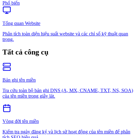
Phổ biến
Tổng quan Website
Phân tích toàn diện hiệu suất website và các chỉ số kỹ thuật quan
trọng.
Tất cả công cụ
Bản ghi tên miền
Tra cứu toàn bộ bản ghi DNS (A, MX, CNAME, TXT, NS, SOA)
của tên miền trong giây lát.
Vòng đời tên miền
Kiểm tra ngày đăng ký và lịch sử hoạt động của tên miền để phân
tích SEO hiệu quả.