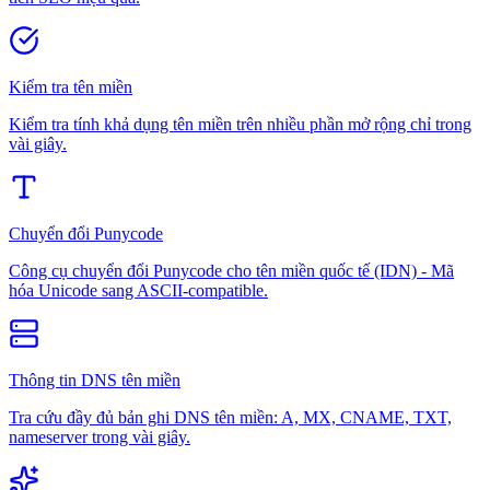
Kiểm tra tên miền
Kiểm tra tính khả dụng tên miền trên nhiều phần mở rộng chỉ trong
vài giây.
Chuyển đổi Punycode
Công cụ chuyển đổi Punycode cho tên miền quốc tế (IDN) - Mã
hóa Unicode sang ASCII-compatible.
Thông tin DNS tên miền
Tra cứu đầy đủ bản ghi DNS tên miền: A, MX, CNAME, TXT,
nameserver trong vài giây.