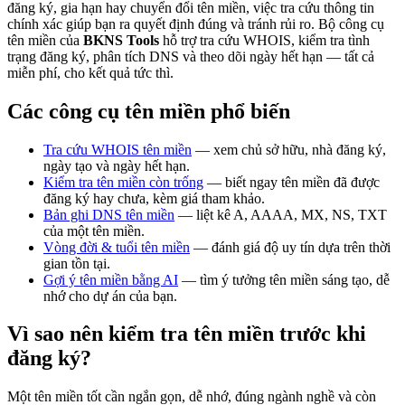
đăng ký, gia hạn hay chuyển đổi tên miền, việc tra cứu thông tin
chính xác giúp bạn ra quyết định đúng và tránh rủi ro. Bộ công cụ
tên miền của
BKNS Tools
hỗ trợ tra cứu WHOIS, kiểm tra tình
trạng đăng ký, phân tích DNS và theo dõi ngày hết hạn — tất cả
miễn phí, cho kết quả tức thì.
Các công cụ tên miền phổ biến
Tra cứu WHOIS tên miền
— xem chủ sở hữu, nhà đăng ký,
ngày tạo và ngày hết hạn.
Kiểm tra tên miền còn trống
— biết ngay tên miền đã được
đăng ký hay chưa, kèm giá tham khảo.
Bản ghi DNS tên miền
— liệt kê A, AAAA, MX, NS, TXT
của một tên miền.
Vòng đời & tuổi tên miền
— đánh giá độ uy tín dựa trên thời
gian tồn tại.
Gợi ý tên miền bằng AI
— tìm ý tưởng tên miền sáng tạo, dễ
nhớ cho dự án của bạn.
Vì sao nên kiểm tra tên miền trước khi
đăng ký?
Một tên miền tốt cần ngắn gọn, dễ nhớ, đúng ngành nghề và còn