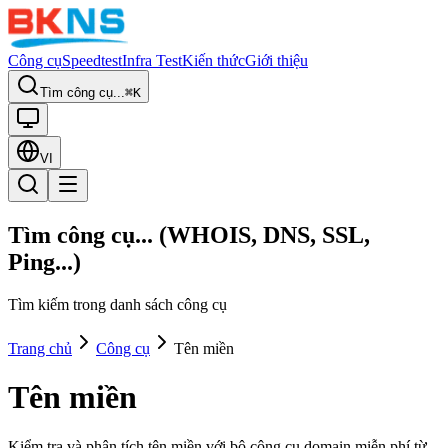
Công cụ
Speedtest
Infra Test
Kiến thức
Giới thiệu
Tìm công cụ...
⌘K
VI
Tìm công cụ... (WHOIS, DNS, SSL,
Ping...)
Tìm kiếm trong danh sách công cụ
Trang chủ
Công cụ
Tên miền
Tên miền
Kiểm tra và phân tích tên miền với bộ công cụ domain miễn phí từ