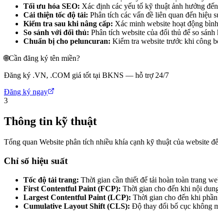
Tối ưu hóa SEO:
Xác định các yếu tố kỹ thuật ảnh hưởng đến
Cải thiện tốc độ tải:
Phân tích các vấn đề liên quan đến hiệu su
Kiểm tra sau khi nâng cấp:
Xác minh website hoạt động bình 
So sánh với đối thủ:
Phân tích website của đối thủ để so sánh 
Chuẩn bị cho peluncuran:
Kiểm tra website trước khi công b
🌐
Cần đăng ký tên miền?
Đăng ký .VN, .COM giá tốt tại BKNS — hỗ trợ 24/7
Đăng ký ngay
3
Thông tin kỹ thuật
Tổng quan Website phân tích nhiều khía cạnh kỹ thuật của website để 
Chỉ số hiệu suất
Tốc độ tải trang:
Thời gian cần thiết để tải hoàn toàn trang w
First Contentful Paint (FCP):
Thời gian cho đến khi nội dung 
Largest Contentful Paint (LCP):
Thời gian cho đến khi phần 
Cumulative Layout Shift (CLS):
Độ thay đổi bố cục không mo