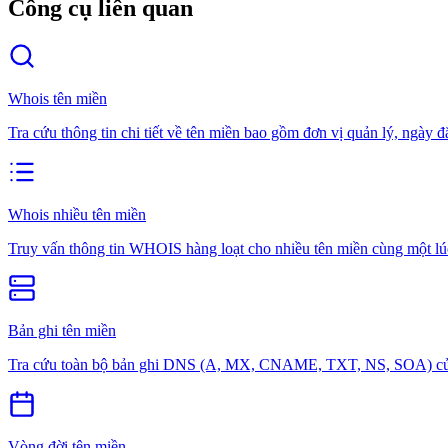
Công cụ liên quan
Whois tên miền
Tra cứu thông tin chi tiết về tên miền bao gồm đơn vị quản lý, ngày đ
Whois nhiều tên miền
Truy vấn thông tin WHOIS hàng loạt cho nhiều tên miền cùng một lú
Bản ghi tên miền
Tra cứu toàn bộ bản ghi DNS (A, MX, CNAME, TXT, NS, SOA) của t
Vòng đời tên miền