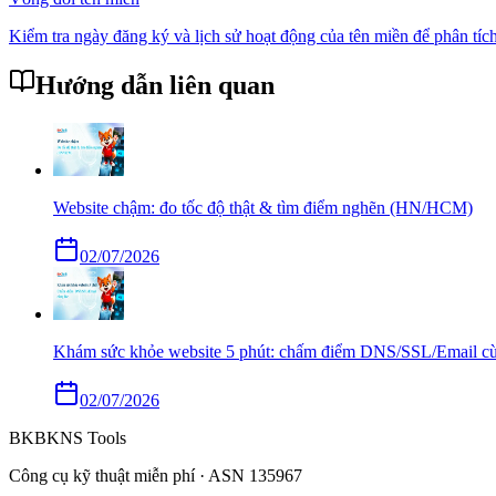
Kiểm tra ngày đăng ký và lịch sử hoạt động của tên miền để phân tí
Hướng dẫn liên quan
Website chậm: đo tốc độ thật & tìm điểm nghẽn (HN/HCM)
02/07/2026
Khám sức khỏe website 5 phút: chấm điểm DNS/SSL/Email cù
02/07/2026
BK
BKNS
Tools
Công cụ kỹ thuật miễn phí · ASN 135967