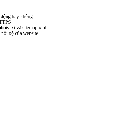
di động hay không
HTTPS
obots.txt và sitemap.xml
 nội bộ của website