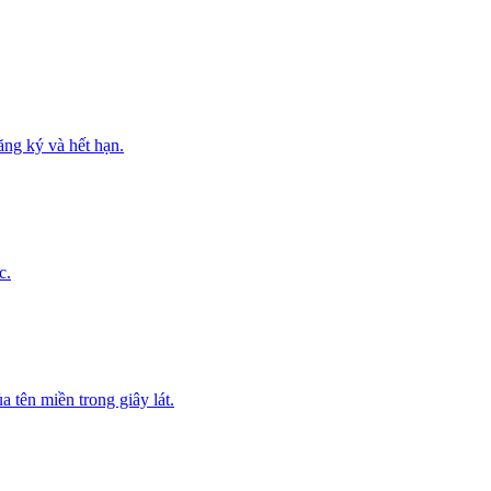
ăng ký và hết hạn.
c.
ên miền trong giây lát.