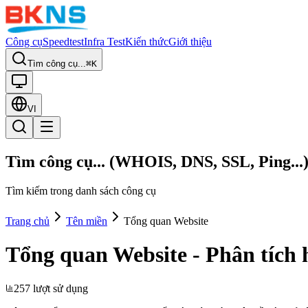
Công cụ
Speedtest
Infra Test
Kiến thức
Giới thiệu
Tìm công cụ...
⌘K
VI
Tìm công cụ... (WHOIS, DNS, SSL, Ping...
Tìm kiếm trong danh sách công cụ
Trang chủ
Tên miền
Tổng quan Website
Tổng quan Website - Phân tích h
257 lượt sử dụng