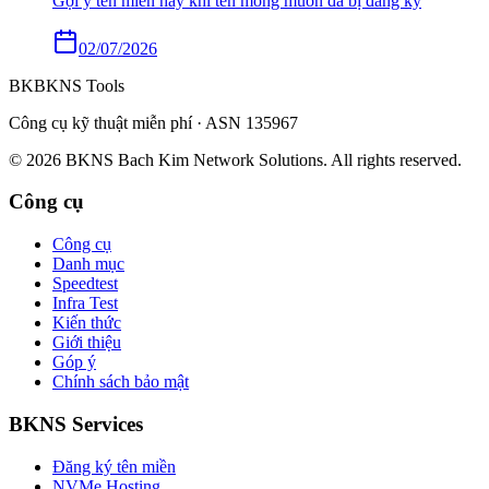
Gợi ý tên miền hay khi tên mong muốn đã bị đăng ký
02/07/2026
BK
BKNS
Tools
Công cụ kỹ thuật miễn phí · ASN 135967
© 2026 BKNS Bach Kim Network Solutions. All rights reserved.
Công cụ
Công cụ
Danh mục
Speedtest
Infra Test
Kiến thức
Giới thiệu
Góp ý
Chính sách bảo mật
BKNS
Services
Đăng ký tên miền
NVMe Hosting