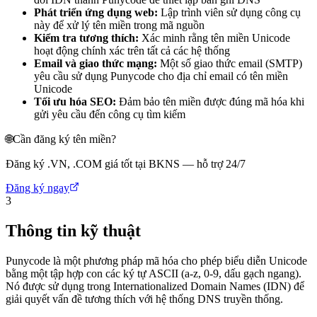
Phát triển ứng dụng web:
Lập trình viên sử dụng công cụ
này để xử lý tên miền trong mã nguồn
Kiểm tra tương thích:
Xác minh rằng tên miền Unicode
hoạt động chính xác trên tất cả các hệ thống
Email và giao thức mạng:
Một số giao thức email (SMTP)
yêu cầu sử dụng Punycode cho địa chỉ email có tên miền
Unicode
Tối ưu hóa SEO:
Đảm bảo tên miền được đúng mã hóa khi
gửi yêu cầu đến công cụ tìm kiếm
🌐
Cần đăng ký tên miền?
Đăng ký .VN, .COM giá tốt tại BKNS — hỗ trợ 24/7
Đăng ký ngay
3
Thông tin kỹ thuật
Punycode là một phương pháp mã hóa cho phép biểu diễn Unicode
bằng một tập hợp con các ký tự ASCII (a-z, 0-9, dấu gạch ngang).
Nó được sử dụng trong Internationalized Domain Names (IDN) để
giải quyết vấn đề tương thích với hệ thống DNS truyền thống.