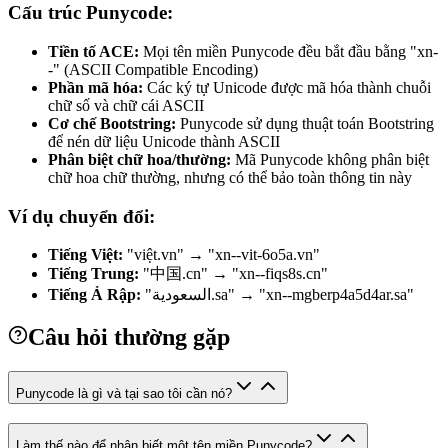
Cấu trúc Punycode:
Tiền tố ACE:
Mọi tên miền Punycode đều bắt đầu bằng "xn-
-" (ASCII Compatible Encoding)
Phần mã hóa:
Các ký tự Unicode được mã hóa thành chuỗi
chữ số và chữ cái ASCII
Cơ chế Bootstring:
Punycode sử dụng thuật toán Bootstring
để nén dữ liệu Unicode thành ASCII
Phân biệt chữ hoa/thường:
Mã Punycode không phân biệt
chữ hoa chữ thường, nhưng có thể bảo toàn thông tin này
Ví dụ chuyển đổi:
Tiếng Việt:
"việt.vn" → "xn--vit-6o5a.vn"
Tiếng Trung:
"中国.cn" → "xn--fiqs8s.cn"
Tiếng Ả Rập:
"السعودية.sa" → "xn--mgberp4a5d4ar.sa"
Câu hỏi thường gặp
Punycode là gì và tại sao tôi cần nó?
Làm thế nào để nhận biết một tên miền Punycode?