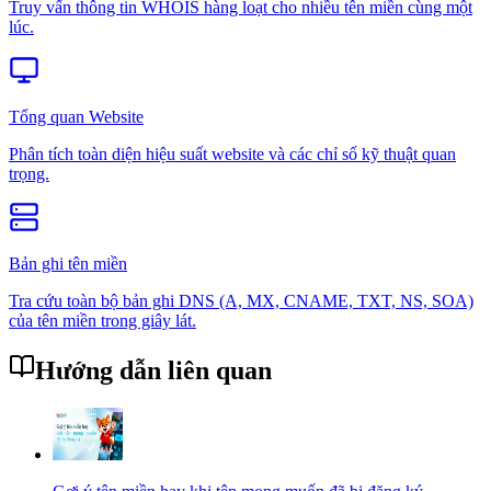
Truy vấn thông tin WHOIS hàng loạt cho nhiều tên miền cùng một
lúc.
Tổng quan Website
Phân tích toàn diện hiệu suất website và các chỉ số kỹ thuật quan
trọng.
Bản ghi tên miền
Tra cứu toàn bộ bản ghi DNS (A, MX, CNAME, TXT, NS, SOA)
của tên miền trong giây lát.
Hướng dẫn liên quan