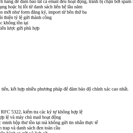
hàng để đảm bảo tất cả email đều hoạt động, tránh bị chặn bởi spam f
ng hoặc bị lỗi từ danh sách liên hệ lâu năm
n mới như form đăng ký, import từ bên thứ ba
i thiện tỷ lệ gửi thành công
c không tồn tại
hiến lược gửi phù hợp
 tiến, kết hợp nhiều phương pháp để đảm bảo độ chính xác cao nhất.
 RFC 5322, kiểm tra các ký tự không hợp lệ
ợp lệ và máy chủ mail hoạt động
c minh hộp thư tồn tại mà không gửi tin nhắn thực tế
m trap và danh sách đen toàn cầu