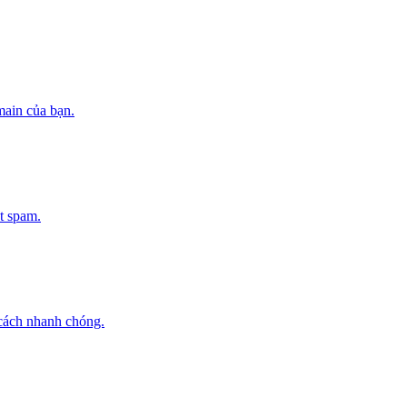
ain của bạn.
st spam.
cách nhanh chóng.