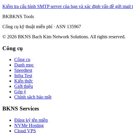
Kiểm tra cấu hình SMTP server của bạn và xác định vấn đề gửi mail t
BK
BKNS
Tools
Công cụ kỹ thuật miễn phí · ASN 135967
© 2026 BKNS Bach Kim Network Solutions. All rights reserved.
Công cụ
Công cụ
Danh mục
Speedtest
Infra Test
Kiến thức
Giới thiệu
Góp ý
Chính sách bảo mật
BKNS
Services
Đăng ký tên miền
NVMe Hosting
Cloud VPS