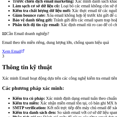
Trước chiến dịch email marketing:
Xác minh danh sách khách 
Làm sạch cơ sở dữ liệu cũ:
Loại bỏ các email không còn sử dụ
Kiểm tra chất lượng dữ liệu mới:
Xác thực email từ các nguồ
Giảm bounce rate:
Xóa email không hợp lệ trước khi gửi để cả
Bảo vệ danh tiếng gửi:
Tránh gửi đến các email spam trap hoặ
Phân tích độ tin cậy email:
Xác định email rủi ro cao để có c
📧
Cần Email doanh nghiệp?
Email theo tên miền riêng, dung lượng lớn, chống spam hiệu quả
Xem Email
3
Thông tin kỹ thuật
Xác minh Email hoạt động dựa trên các công nghệ kiểm tra email tiên
Các phương pháp xác minh:
Kiểm tra cú pháp:
Xác minh định dạng email tuân theo chuẩn
Kiểm tra miền:
Xác nhận miền email tồn tại, có bản ghi MX h
SMTP verification:
Kết nối trực tiếp đến máy chủ email để xá
Kiểm tra danh sách đen:
So sánh email với cơ sở dữ liệu spa