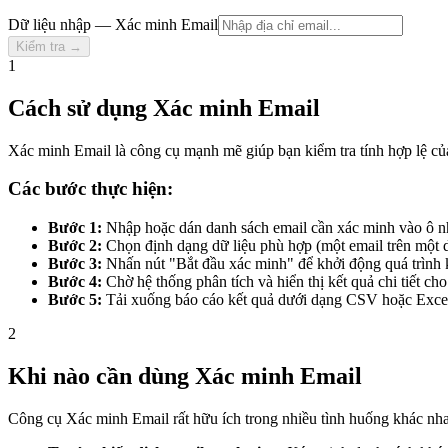
Dữ liệu nhập — Xác minh Email
Kiểm tra →
1
Cách sử dụng Xác minh Email
Xác minh Email là công cụ mạnh mẽ giúp bạn kiểm tra tính hợp lệ của 
Các bước thực hiện:
Bước 1:
Nhập hoặc dán danh sách email cần xác minh vào ô n
Bước 2:
Chọn định dạng dữ liệu phù hợp (một email trên một
Bước 3:
Nhấn nút "Bắt đầu xác minh" để khởi động quá trình 
Bước 4:
Chờ hệ thống phân tích và hiển thị kết quả chi tiết ch
Bước 5:
Tải xuống báo cáo kết quả dưới dạng CSV hoặc Excel
2
Khi nào cần dùng Xác minh Email
Công cụ Xác minh Email rất hữu ích trong nhiều tình huống khác nhau