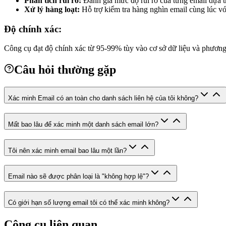
Phân tích rủi ro:
Đánh giá mức độ rủi ro của từng email dựa tr
Xử lý hàng loạt:
Hỗ trợ kiểm tra hàng nghìn email cùng lúc với
Độ chính xác:
Công cụ đạt độ chính xác từ 95-99% tùy vào cơ sở dữ liệu và phương
Câu hỏi thường gặp
Xác minh Email có an toàn cho danh sách liên hệ của tôi không?
Mất bao lâu để xác minh một danh sách email lớn?
Tôi nên xác minh email bao lâu một lần?
Email nào sẽ được phân loại là "không hợp lệ"?
Có giới hạn số lượng email tôi có thể xác minh không?
Công cụ liên quan