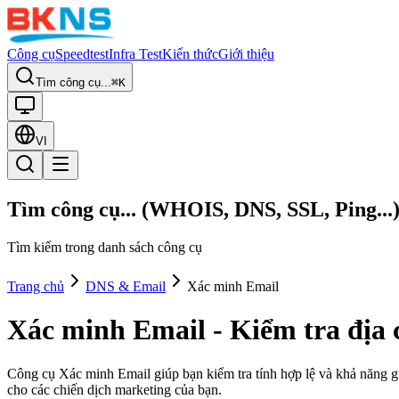
Công cụ
Speedtest
Infra Test
Kiến thức
Giới thiệu
Tìm công cụ...
⌘K
VI
Tìm công cụ... (WHOIS, DNS, SSL, Ping...
Tìm kiếm trong danh sách công cụ
Trang chủ
DNS & Email
Xác minh Email
Xác minh Email - Kiểm tra địa c
Công cụ Xác minh Email giúp bạn kiểm tra tính hợp lệ và khả năng gửi
cho các chiến dịch marketing của bạn.