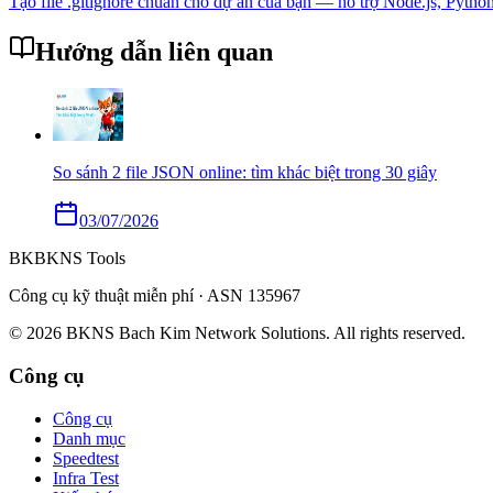
Tạo file .gitignore chuẩn cho dự án của bạn — hỗ trợ Node.js, Pytho
Hướng dẫn liên quan
So sánh 2 file JSON online: tìm khác biệt trong 30 giây
03/07/2026
BK
BKNS
Tools
Công cụ kỹ thuật miễn phí · ASN 135967
© 2026 BKNS Bach Kim Network Solutions. All rights reserved.
Công cụ
Công cụ
Danh mục
Speedtest
Infra Test