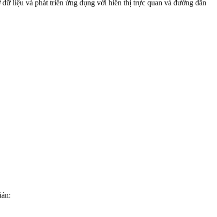
dữ liệu và phát triển ứng dụng với hiển thị trực quan và đường dẫn
iản: