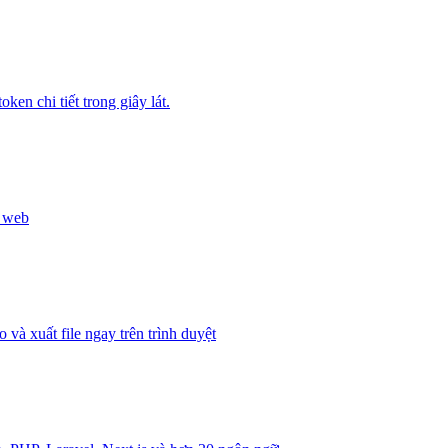
ken chi tiết trong giây lát.
n web
 xuất file ngay trên trình duyệt