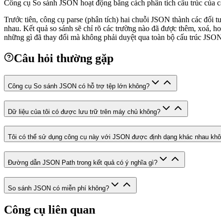
Công cụ So sánh JSON hoạt động bằng cách phân tích cấu trúc của cả
Trước tiên, công cụ parse (phân tích) hai chuỗi JSON thành các đối tư
nhau. Kết quả so sánh sẽ chỉ rõ các trường nào đã được thêm, xoá, h
những gì đã thay đổi mà không phải duyệt qua toàn bộ cấu trúc JSO
Câu hỏi thường gặp
Công cụ So sánh JSON có hỗ trợ tệp lớn không?
Dữ liệu của tôi có được lưu trữ trên máy chủ không?
Tôi có thể sử dụng công cụ này với JSON được định dạng khác nhau kh
Đường dẫn JSON Path trong kết quả có ý nghĩa gì?
So sánh JSON có miễn phí không?
Công cụ liên quan