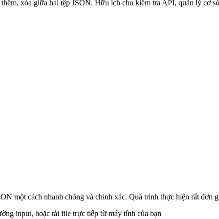
hêm, xóa giữa hai tệp JSON. Hữu ích cho kiểm tra API, quản lý cơ sở 
N một cách nhanh chóng và chính xác. Quá trình thực hiện rất đơn g
g input, hoặc tải file trực tiếp từ máy tính của bạn