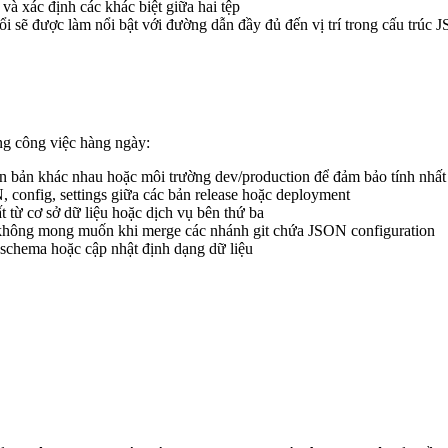
và xác định các khác biệt giữa hai tệp
i sẽ được làm nổi bật với đường dẫn đầy đủ đến vị trí trong cấu trúc
ong công việc hàng ngày:
ên bản khác nhau hoặc môi trường dev/production để đảm bảo tính nhất
, config, settings giữa các bản release hoặc deployment
t từ cơ sở dữ liệu hoặc dịch vụ bên thứ ba
i không mong muốn khi merge các nhánh git chứa JSON configuration
 schema hoặc cập nhật định dạng dữ liệu