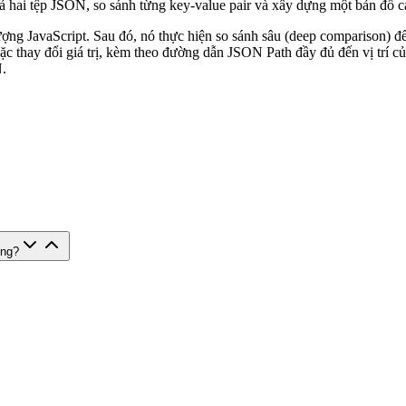
 hai tệp JSON, so sánh từng key-value pair và xây dựng một bản đồ cá
ợng JavaScript. Sau đó, nó thực hiện so sánh sâu (deep comparison) để 
oặc thay đổi giá trị, kèm theo đường dẫn JSON Path đầy đủ đến vị trí 
N.
ông?