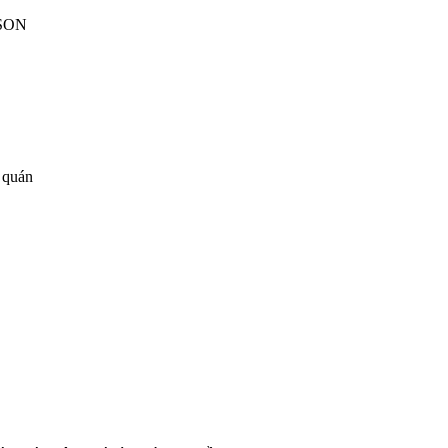
 JSON
 quán