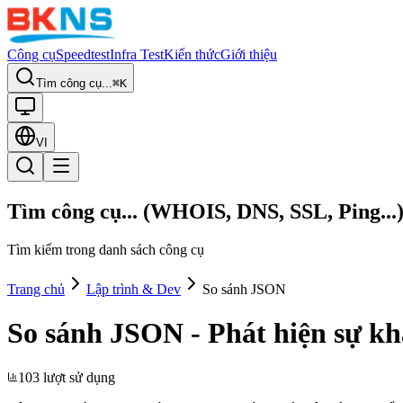
Công cụ
Speedtest
Infra Test
Kiến thức
Giới thiệu
Tìm công cụ...
⌘K
VI
Tìm công cụ... (WHOIS, DNS, SSL, Ping...
Tìm kiếm trong danh sách công cụ
Trang chủ
Lập trình & Dev
So sánh JSON
So sánh JSON - Phát hiện sự khá
103 lượt sử dụng