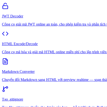
JWT Decoder
Công cụ giải mã JWT online an toàn, cho phép kiểm tra và phân tích to
HTML Encode/Decode
Công cụ mã hóa và giải mã HTML online miễn phí cho lập trình viê
Markdown Converter
Chuyển đổi Markdown sang HTML với preview realtime — soạn thảo và
Tạo .gitignore