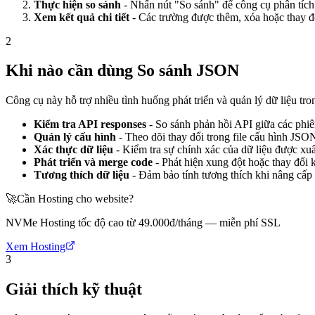
Thực hiện so sánh
- Nhấn nút "So sánh" để công cụ phân tích 
Xem kết quả chi tiết
- Các trường được thêm, xóa hoặc thay đổ
2
Khi nào cần dùng So sánh JSON
Công cụ này hỗ trợ nhiều tình huống phát triển và quản lý dữ liệu tr
Kiểm tra API responses
- So sánh phản hồi API giữa các phi
Quản lý cấu hình
- Theo dõi thay đổi trong file cấu hình JSON
Xác thực dữ liệu
- Kiểm tra sự chính xác của dữ liệu được xuấ
Phát triển và merge code
- Phát hiện xung đột hoặc thay đổ
Tương thích dữ liệu
- Đảm bảo tính tương thích khi nâng cấp
🚀
Cần Hosting cho website?
NVMe Hosting tốc độ cao từ 49.000đ/tháng — miễn phí SSL
Xem Hosting
3
Giải thích kỹ thuật