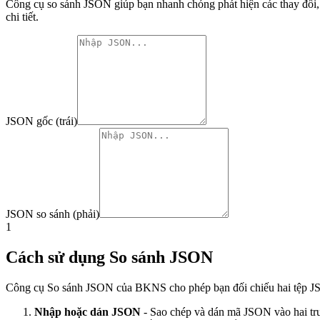
Công cụ so sánh JSON giúp bạn nhanh chóng phát hiện các thay đổi, t
chi tiết.
JSON gốc (trái)
JSON so sánh (phải)
1
Cách sử dụng So sánh JSON
Công cụ So sánh JSON của BKNS cho phép bạn đối chiếu hai tệp JSO
Nhập hoặc dán JSON
- Sao chép và dán mã JSON vào hai trườn